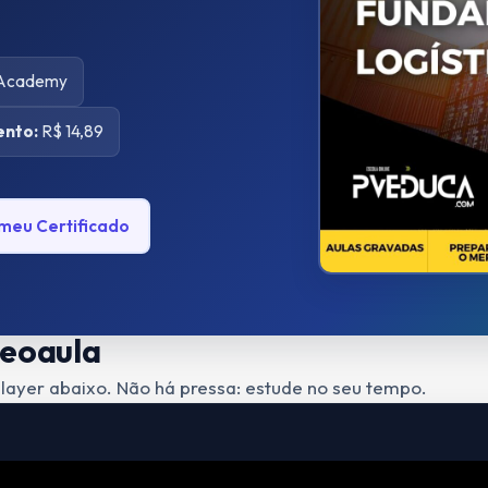
 Academy
ento:
R$ 14,89
 meu Certificado
deoaula
layer abaixo. Não há pressa: estude no seu tempo.