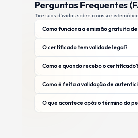
Perguntas Frequentes (
Tire suas dúvidas sobre a nossa sistemática
Como funciona a emissão gratuita de
O certificado tem validade legal?
A emissão é 100% gratuita quando realiza
pode gerar seu PDF oficial de conclusão 
Como e quando recebo o certificado
Sim. Nossos certificados são válidos em to
Educação Nacional) na categoria de Curso
faculdade, enriquecer seu currículo ou pro
Como é feita a validação de autenti
O envio é imediato. Assim que você preenc
gera o certificado em tempo real. Você 
cadastrado.
O que acontece após o término do pe
Cada certificado gerado acompanha um có
ensino ou empresa pode comprovar a auten
Após o término do período promocional grat
certificado digital oficial de conclusão,
com total segurança através do Stripe.