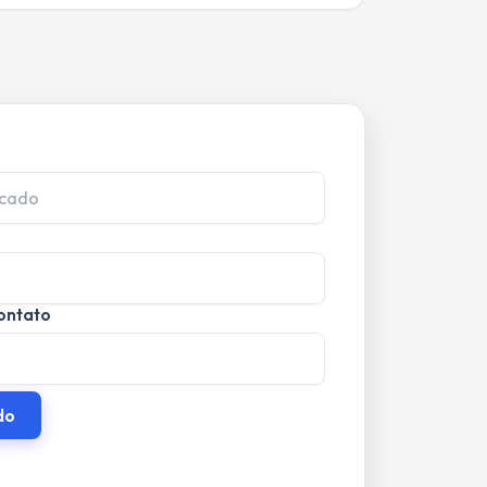
ontato
do