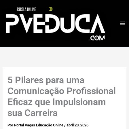
Ir
para
o
conteúdo
5 Pilares para uma
Comunicação Profissional
Eficaz que Impulsionam
sua Carreira
Por
Portal Vagas Educação Online
/
abril 20, 2026