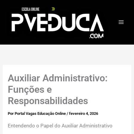
Ir
para
o
conteúdo
Auxiliar Administrativo:
Funções e
Responsabilidades
Por
Portal Vagas Educação Online
/
fevereiro 4, 2026
Entendendo o Papel do Auxiliar Administrativo