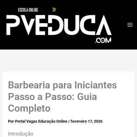
Ir
para
o
conteúdo
Barbearia para Iniciantes
Passo a Passo: Guia
Completo
Por
Portal Vagas Educação Online
/
fevereiro 17, 2026
Introdução