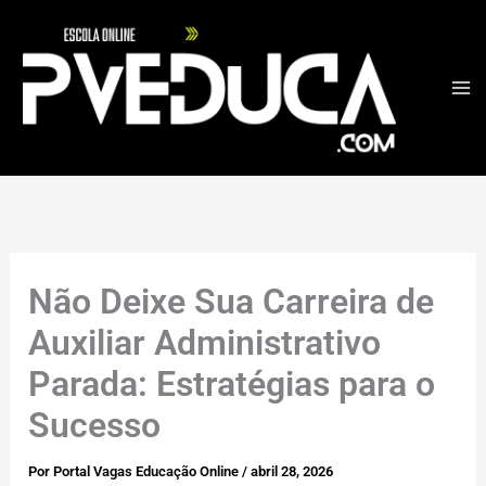
Ir
para
o
conteúdo
Não Deixe Sua Carreira de
Auxiliar Administrativo
Parada: Estratégias para o
Sucesso
Por
Portal Vagas Educação Online
/
abril 28, 2026