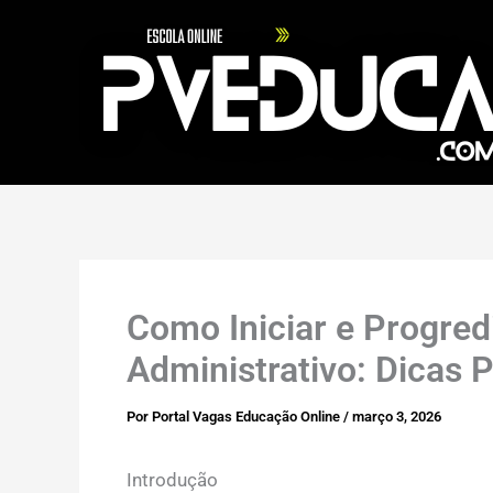
Ir
para
o
conteúdo
Como Iniciar e Progredi
Administrativo: Dicas 
Por
Portal Vagas Educação Online
/
março 3, 2026
Introdução