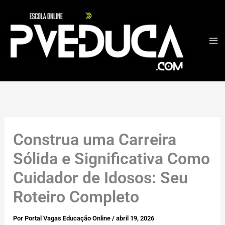
Ir
para
o
conteúdo
Construa uma Carreira
Sólida e Significativa Como
Cuidador de Idosos: Seu
Roteiro Completo
Por
Portal Vagas Educação Online
/
abril 19, 2026