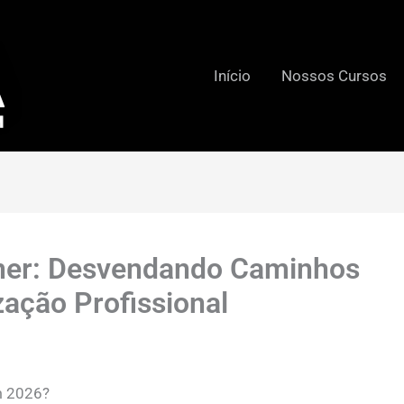
Início
Nossos Cursos
gner: Desvendando Caminhos
zação Profissional
m 2026?