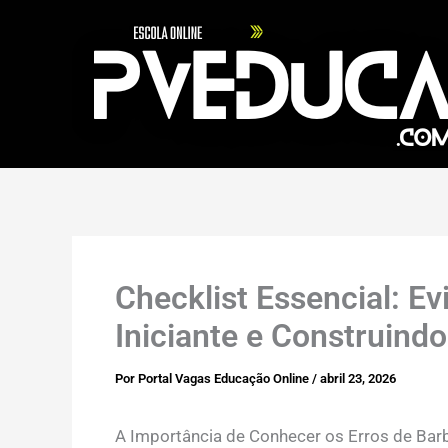
Ir
para
o
conteúdo
Checklist Essencial: Ev
Iniciante e Construind
Por
Portal Vagas Educação Online
/
abril 23, 2026
A Importância de Conhecer os Erros de Barbe