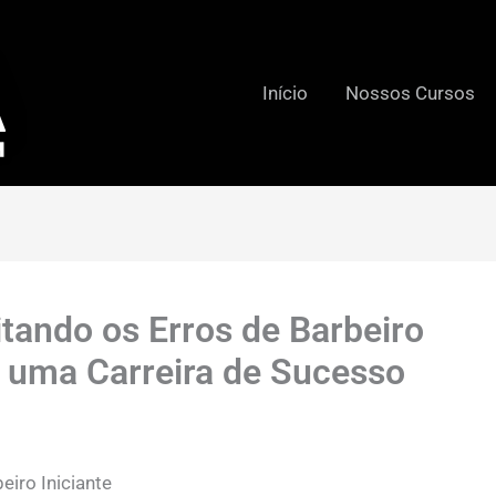
Início
Nossos Cursos
itando os Erros de Barbeiro
o uma Carreira de Sucesso
iro Iniciante