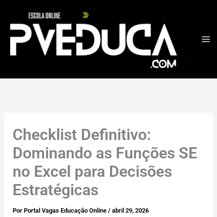
Ir
para
o
conteúdo
Checklist Definitivo:
Dominando as Funções SE
no Excel para Decisões
Estratégicas
Por
Portal Vagas Educação Online
/
abril 29, 2026