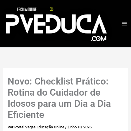
Ir
para
o
conteúdo
Novo: Checklist Prático:
Rotina do Cuidador de
Idosos para um Dia a Dia
Eficiente
Por
Portal Vagas Educação Online
/
junho 10, 2026