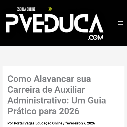
Ir
para
o
conteúdo
Como Alavancar sua
Carreira de Auxiliar
Administrativo: Um Guia
Prático para 2026
Por
Portal Vagas Educação Online
/
fevereiro 27, 2026