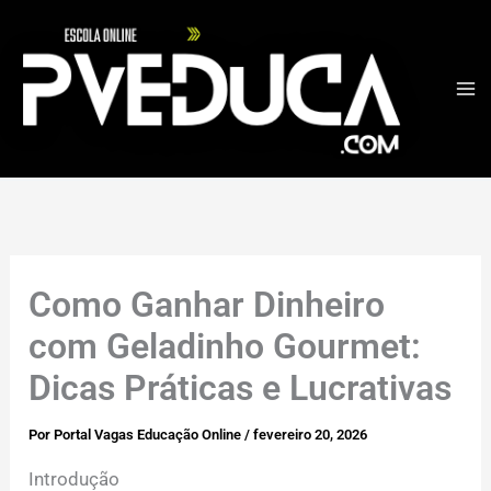
Ir
para
o
conteúdo
Como Ganhar Dinheiro
com Geladinho Gourmet:
Dicas Práticas e Lucrativas
Por
Portal Vagas Educação Online
/
fevereiro 20, 2026
Introdução