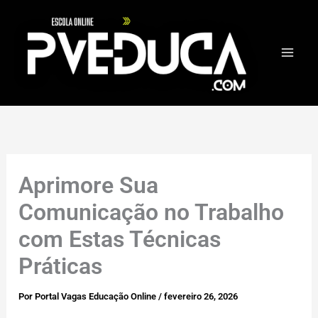
Ir
para
o
conteúdo
Aprimore Sua
Comunicação no Trabalho
com Estas Técnicas
Práticas
Por
Portal Vagas Educação Online
/
fevereiro 26, 2026