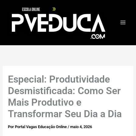
Ir
para
o
conteúdo
Especial: Produtividade
Desmistificada: Como Ser
Mais Produtivo e
Transformar Seu Dia a Dia
Por
Portal Vagas Educação Online
/
maio 4, 2026