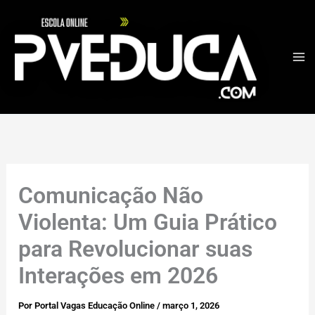
Ir
para
o
conteúdo
Comunicação Não
Violenta: Um Guia Prático
para Revolucionar suas
Interações em 2026
Por
Portal Vagas Educação Online
/
março 1, 2026