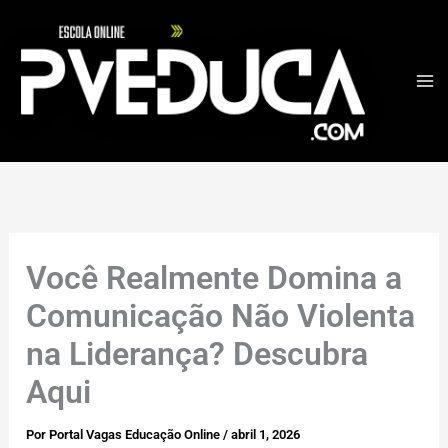
Ir
para
o
conteúdo
Você Realmente Domina a
Comunicação Não Violenta
na Liderança? Descubra
Aqui
Por
Portal Vagas Educação Online
/
abril 1, 2026