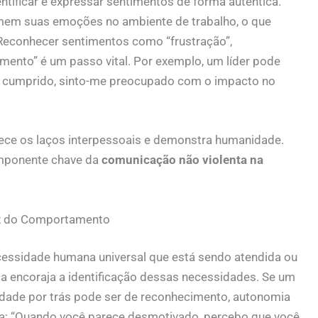
ntificar e expressar sentimentos de forma autêntica.
rimem suas emoções no ambiente de trabalho, o que
 Reconhecer sentimentos como “frustração”,
ento” é um passo vital. Por exemplo, um líder pode
oi cumprido, sinto-me preocupado com o impacto no
alece os laços interpessoais e demonstra humanidade.
omponente chave da
comunicação não violenta na
iz do Comportamento
cessidade humana universal que está sendo atendida ou
ça encoraja a identificação dessas necessidades. Se um
dade por trás pode ser de reconhecimento, autonomia
ria: “Quando você parece desmotivado, percebo que você