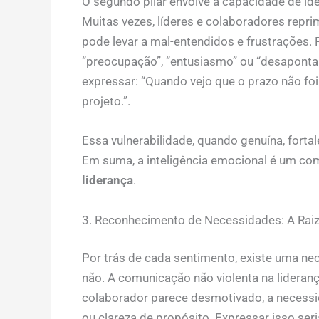
O segundo pilar envolve a capacidade de ide
Muitas vezes, líderes e colaboradores rep
pode levar a mal-entendidos e frustrações.
“preocupação”, “entusiasmo” ou “desapontam
expressar: “Quando vejo que o prazo não f
projeto.”.
Essa vulnerabilidade, quando genuína, fort
Em suma, a inteligência emocional é um c
liderança
.
3. Reconhecimento de Necessidades: A Ra
Por trás de cada sentimento, existe uma ne
não. A comunicação não violenta na lideran
colaborador parece desmotivado, a necessi
ou clareza de propósito. Expressar isso se