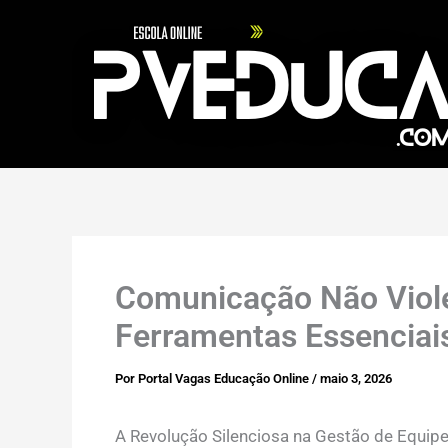
Ir
para
o
conteúdo
Comunicação Não Viole
Ferramentas Essenciais
Por
Portal Vagas Educação Online
/
maio 3, 2026
A Revolução Silenciosa na Gestão de Equip