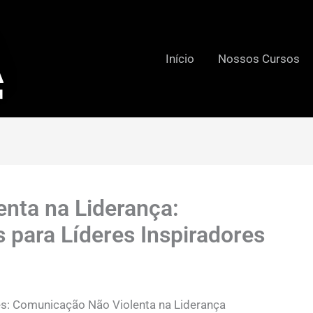
Início
Nossos Cursos
nta na Liderança:
 para Líderes Inspiradores
es: Comunicação Não Violenta na Liderança