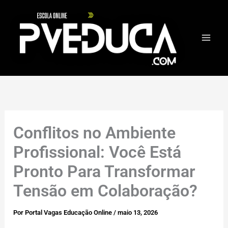
Ir
para
o
conteúdo
Conflitos no Ambiente
Profissional: Você Está
Pronto Para Transformar
Tensão em Colaboração?
Por
Portal Vagas Educação Online
/
maio 13, 2026