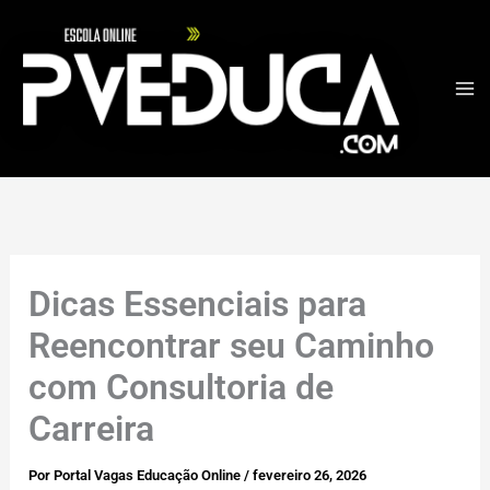
Ir
para
o
conteúdo
Dicas Essenciais para
Reencontrar seu Caminho
com Consultoria de
Carreira
Por
Portal Vagas Educação Online
/
fevereiro 26, 2026