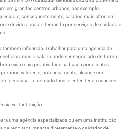
ade de serviço o
cuidador de idosos salário
pode variar
am em grandes centros urbanos, por exemplo,
ecido e, consequentemente, salários mais altos em
rre devido à maior demanda por serviços de cuidado e
es.
o também influencia. Trabalhar para uma agência de
enefícios, mas o salário pode ser negociado de forma
ora exija mais proatividade na busca por clientes,
s próprios valores e, potencialmente, alcance um
nte pesquisar o mercado local e entender as nuances
.
cia vs. Instituição
ara uma agência especializada ou em uma instituição
s de repouso) impacta diretamente o
cuidador de