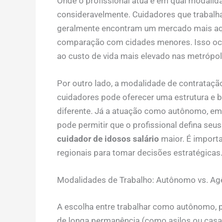
Onde o profissional atua e em qual modalid
consideravelmente. Cuidadores que trabalh
geralmente encontram um mercado mais aqu
comparação com cidades menores. Isso oco
ao custo de vida mais elevado nas metrópol
Por outro lado, a modalidade de contrataçã
cuidadores pode oferecer uma estrutura e b
diferente. Já a atuação como autônomo, emb
pode permitir que o profissional defina seu
cuidador de idosos salário
maior. É importa
regionais para tomar decisões estratégicas
Modalidades de Trabalho: Autônomo vs. Agên
A escolha entre trabalhar como autônomo, p
de longa permanência (como asilos ou casa