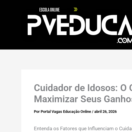
Ir
para
o
conteúdo
Cuidador de Idosos: O 
Maximizar Seus Ganho
Por
Portal Vagas Educação Online
/
abril 26, 2026
Entenda os Fatores que Influenciam o Cuida