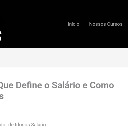
Início
Nossos Cursos
Que Define o Salário e Como
s
dor de Idosos Salário