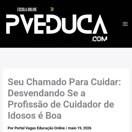
Ir
para
o
conteúdo
Seu Chamado Para Cuidar:
Desvendando Se a
Profissão de Cuidador de
Idosos é Boa
Por
Portal Vagas Educação Online
/
maio 19, 2026