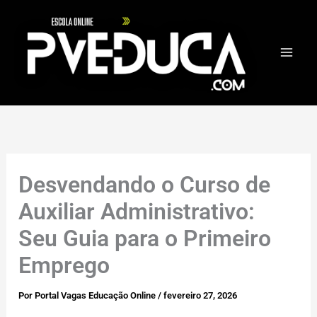
Ir
para
o
conteúdo
Desvendando o Curso de
Auxiliar Administrativo:
Seu Guia para o Primeiro
Emprego
Por
Portal Vagas Educação Online
/
fevereiro 27, 2026