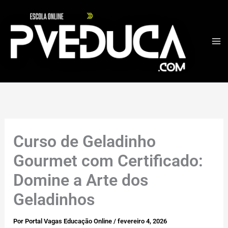
Ir
para
o
conteúdo
Curso de Geladinho
Gourmet com Certificado:
Domine a Arte dos
Geladinhos
Por
Portal Vagas Educação Online
/
fevereiro 4, 2026