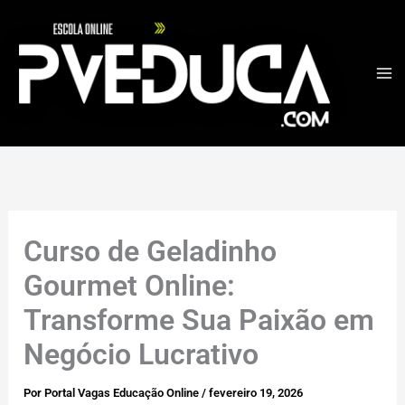
Ir
para
o
conteúdo
Curso de Geladinho
Gourmet Online:
Transforme Sua Paixão em
Negócio Lucrativo
Por
Portal Vagas Educação Online
/
fevereiro 19, 2026