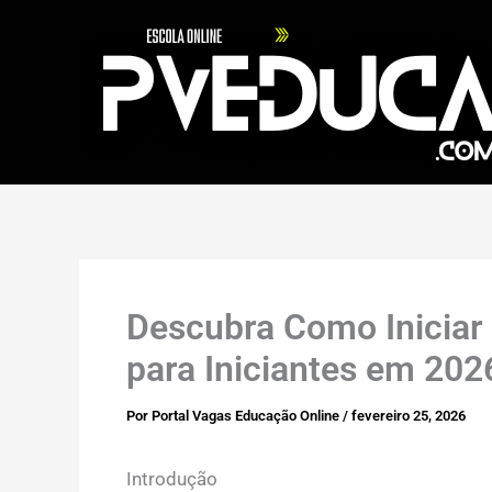
Ir
para
o
conteúdo
Descubra Como Iniciar 
para Iniciantes em 202
Por
Portal Vagas Educação Online
/
fevereiro 25, 2026
Introdução