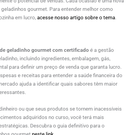
mente o potencial de vendas. Cada ocasião é uma nova
s geladinhos gourmet. Para entender melhor como
ozinha em lucro,
acesse nosso artigo sobre o tema
.
de geladinho gourmet com certificado
é a gestão
eladinho, incluindo ingredientes, embalagem, gás,
tal para definir um preço de venda que garanta lucro.
pesas e receitas para entender a saúde financeira do
mercado ajuda a identificar quais sabores têm maior
teressantes.
 dinheiro ou que seus produtos se tornem inacessíveis
cimentos adquiridos no curso, você terá mais
stratégicas. Descubra o guia definitivo para o
inhos gourmet
neste link
.