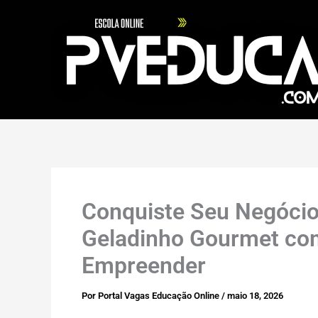
Ir
para
o
conteúdo
Conquiste Seu Negócio 
Geladinho Gourmet com
Empreender
Por
Portal Vagas Educação Online
/
maio 18, 2026