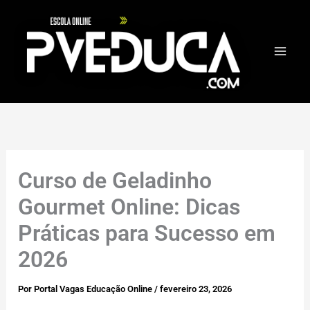
Ir
para
o
conteúdo
Curso de Geladinho
Gourmet Online: Dicas
Práticas para Sucesso em
2026
Por
Portal Vagas Educação Online
/
fevereiro 23, 2026