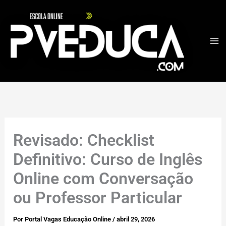
Ir
para
o
conteúdo
Revisado: Checklist
Definitivo: Curso de Inglês
Online com Conversação
ou Professor Particular
Por
Portal Vagas Educação Online
/
abril 29, 2026