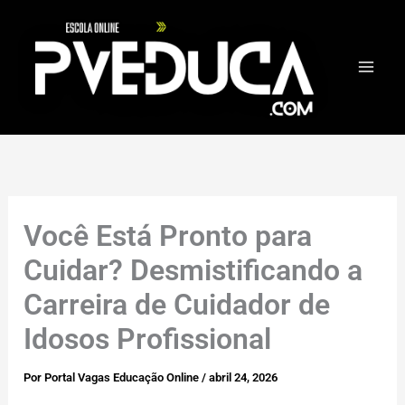
Ir
para
o
conteúdo
Você Está Pronto para
Cuidar? Desmistificando a
Carreira de Cuidador de
Idosos Profissional
Por
Portal Vagas Educação Online
/
abril 24, 2026