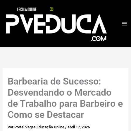
Ir
para
o
conteúdo
Barbearia de Sucesso:
Desvendando o Mercado
de Trabalho para Barbeiro e
Como se Destacar
Por
Portal Vagas Educação Online
/
abril 17, 2026