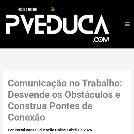
Ir
para
o
conteúdo
Comunicação no Trabalho:
Desvende os Obstáculos e
Construa Pontes de
Conexão
Por
Portal Vagas Educação Online
/
abril 19, 2026