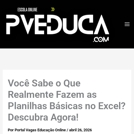
Ir
para
o
conteúdo
Você Sabe o Que
Realmente Fazem as
Planilhas Básicas no Excel?
Descubra Agora!
Por
Portal Vagas Educação Online
/
abril 26, 2026