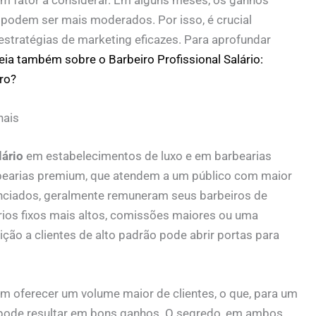
podem ser mais moderados. Por isso, é crucial
estratégias de marketing eficazes. Para aprofundar
leia também sobre o Barbeiro Profissional Salário:
ro?
nais
lário
em estabelecimentos de luxo e em barbearias
arbearias premium, que atendem a um público com maior
enciados, geralmente remuneram seus barbeiros de
rios fixos mais altos, comissões maiores ou uma
ão a clientes de alto padrão pode abrir portas para
em oferecer um volume maior de clientes, o que, para um
m pode resultar em bons ganhos. O segredo, em ambos