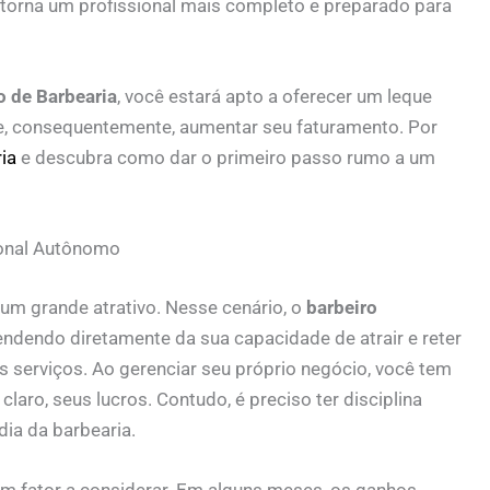
e torna um profissional mais completo e preparado para
o de Barbearia
, você estará apto a oferecer um leque
es, e, consequentemente, aumentar seu faturamento. Por
ia
e descubra como dar o primeiro passo rumo a um
ional Autônomo
 um grande atrativo. Nesse cenário, o
barbeiro
endendo diretamente da sua capacidade de atrair e reter
s serviços. Ao gerenciar seu próprio negócio, você tem
 claro, seus lucros. Contudo, é preciso ter disciplina
dia da barbearia.
 um fator a considerar. Em alguns meses, os ganhos