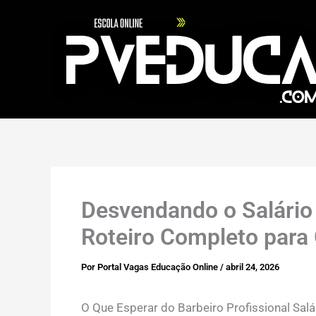
Ir
para
o
conteúdo
Desvendando o Salário 
Roteiro Completo para 
Por
Portal Vagas Educação Online
/
abril 24, 2026
O Que Esperar do Barbeiro Profissional Sal