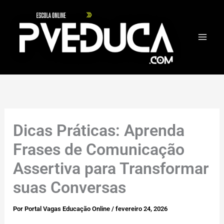
Ir
para
o
conteúdo
Dicas Práticas: Aprenda
Frases de Comunicação
Assertiva para Transformar
suas Conversas
Por
Portal Vagas Educação Online
/
fevereiro 24, 2026