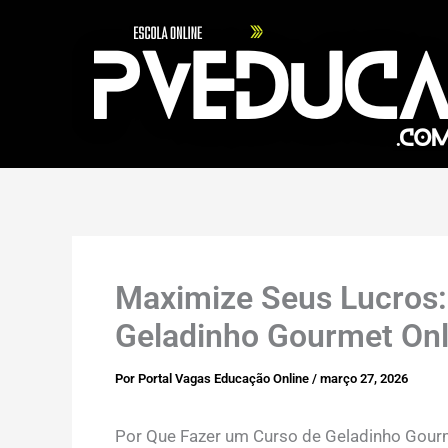
Ir
para
o
conteúdo
Maximize Seus Lucros: 
Geladinho Gourmet Onl
Por
Portal Vagas Educação Online
/
março 27, 2026
Por Que Fazer um Curso de Geladinho Gour