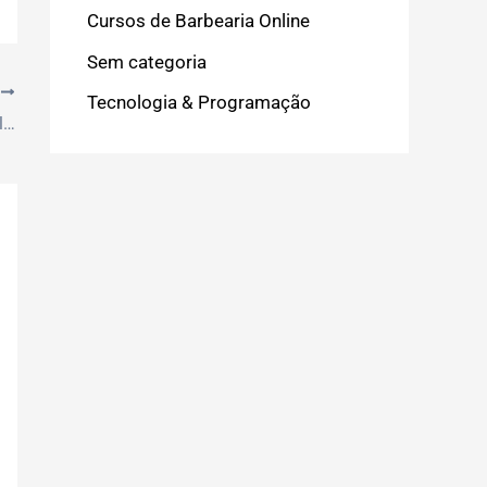
Cursos de Barbearia Online
Sem categoria
T
Tecnologia & Programação
Novo: Melhore sua Produtividade no Trabalho: Estratégias Práticas para o Dia a Dia