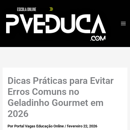
Ir
para
o
conteúdo
Dicas Práticas para Evitar
Erros Comuns no
Geladinho Gourmet em
2026
Por
Portal Vagas Educação Online
/
fevereiro 22, 2026