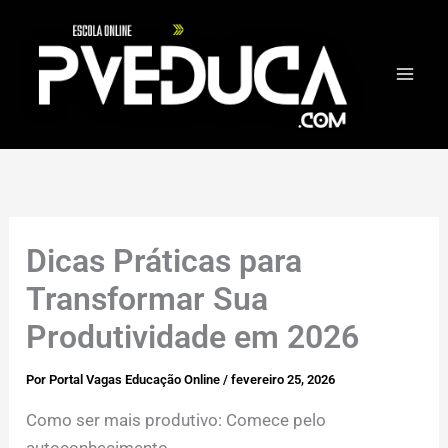
Ir
para
o
conteúdo
Dicas Práticas para
Transformar Sua
Produtividade em 2026
Por
Portal Vagas Educação Online
/
fevereiro 25, 2026
Como ser mais produtivo: Comece pelo