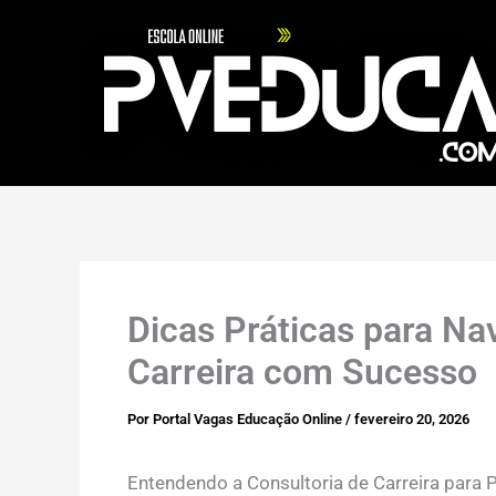
Ir
para
o
conteúdo
Dicas Práticas para Na
Carreira com Sucesso
Por
Portal Vagas Educação Online
/
fevereiro 20, 2026
Entendendo a Consultoria de Carreira para 