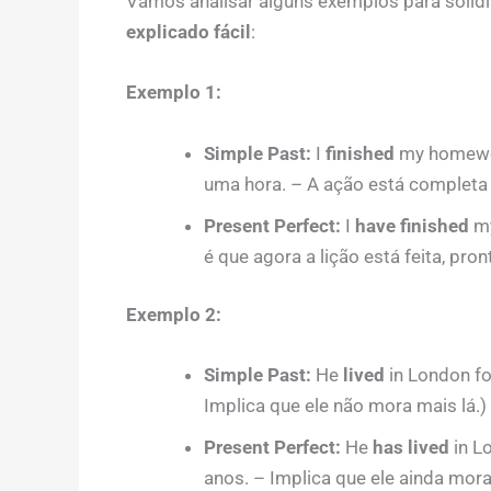
Vamos analisar alguns exemplos para solidi
explicado fácil
:
Exemplo 1:
Simple Past:
I
finished
my homework
uma hora. – A ação está completa 
Present Perfect:
I
have finished
my
é que agora a lição está feita, pro
Exemplo 2:
Simple Past:
He
lived
in London fo
Implica que ele não mora mais lá.)
Present Perfect:
He
has lived
in Lo
anos. – Implica que ele ainda mor