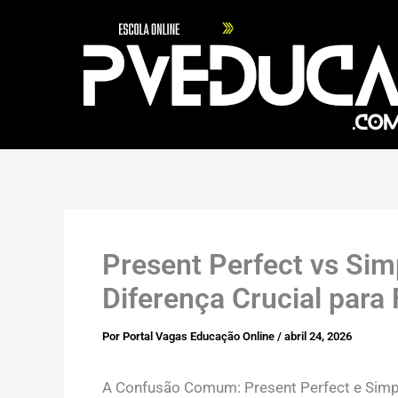
Ir
para
o
conteúdo
Present Perfect vs Sim
Diferença Crucial para 
Por
Portal Vagas Educação Online
/
abril 24, 2026
A Confusão Comum: Present Perfect e Simp