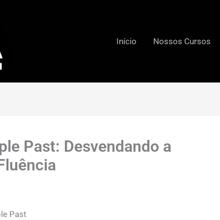
Início
Nossos Cursos
ple Past: Desvendando a
Fluência
le Past