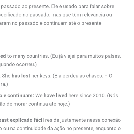
o passado ao presente. Ele é usado para falar sobre
cificado no passado, mas que têm relevância ou
aram no passado e continuam até o presente.
led
to many countries. (Eu já viajei para muitos países. –
quando ocorreu.)
:
She
has lost
her keys. (Ela perdeu as chaves. – O
ra.)
 e continuam:
We
have lived
here since 2010. (Nós
o de morar continua até hoje.)
past explicado fácil
reside justamente nessa conexão
o ou na continuidade da ação no presente, enquanto o