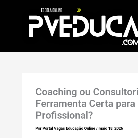
Ir
para
o
conteúdo
Coaching ou Consultori
Ferramenta Certa para
Profissional?
Por
Portal Vagas Educação Online
/
maio 18, 2026