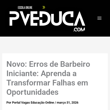
Ir
para
o
conteúdo
Novo: Erros de Barbeiro
Iniciante: Aprenda a
Transformar Falhas em
Oportunidades
Por
Portal Vagas Educação Online
/
março 31, 2026