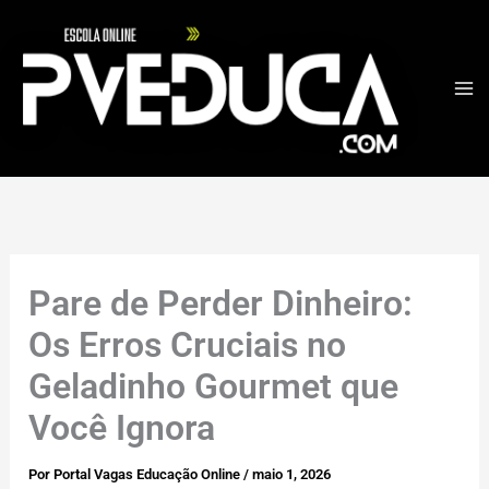
Ir
para
o
conteúdo
Pare de Perder Dinheiro:
Os Erros Cruciais no
Geladinho Gourmet que
Você Ignora
Por
Portal Vagas Educação Online
/
maio 1, 2026