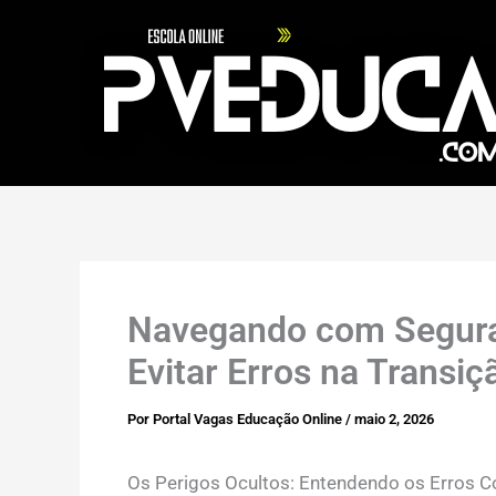
Ir
para
o
conteúdo
Navegando com Segura
Evitar Erros na Transiç
Por
Portal Vagas Educação Online
/
maio 2, 2026
Os Perigos Ocultos: Entendendo os Erros C