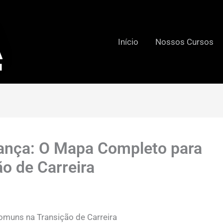
Início
Nossos Cursos
nça: O Mapa Completo para
ão de Carreira
omuns na Transição de Carreira