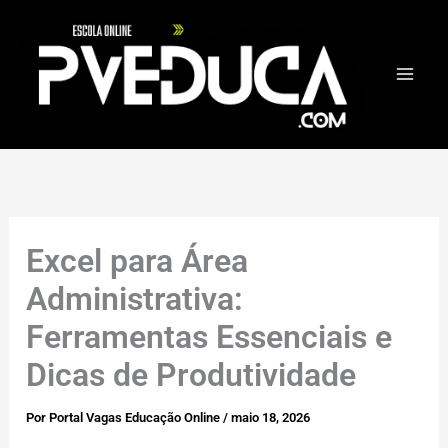
Ir
para
o
conteúdo
Excel para Área
Administrativa:
Ferramentas Essenciais e
Dicas de Produtividade
Por
Portal Vagas Educação Online
/
maio 18, 2026