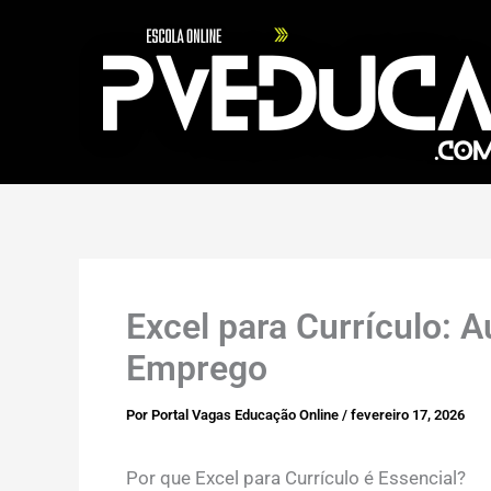
Ir
para
o
conteúdo
Excel para Currículo:
Emprego
Por
Portal Vagas Educação Online
/
fevereiro 17, 2026
Por que Excel para Currículo é Essencial?