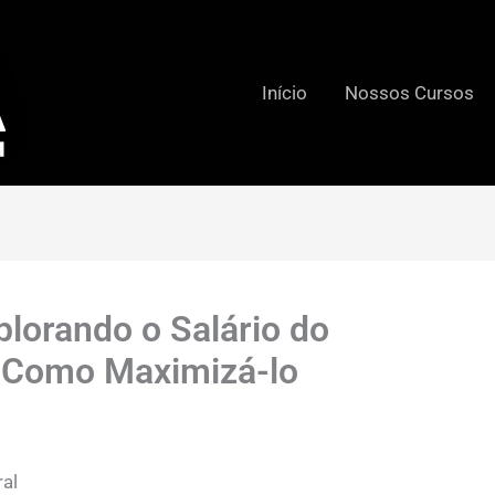
Início
Nossos Cursos
plorando o Salário do
e Como Maximizá-lo
ral