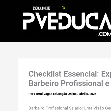
Ir
para
o
conteúdo
Checklist Essencial: Ex
Barbeiro Profissional 
Por
Portal Vagas Educação Online
/
abril 5, 2026
Barbeiro Profissional Salário: Uma Visão Ge