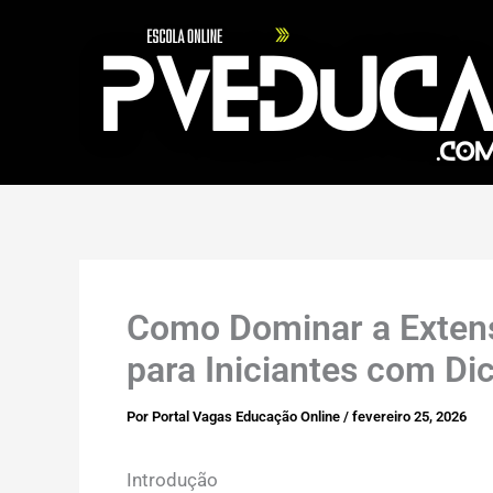
Ir
para
o
conteúdo
Como Dominar a Extens
para Iniciantes com Di
Por
Portal Vagas Educação Online
/
fevereiro 25, 2026
Introdução