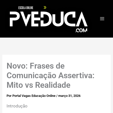
Ir
para
o
conteúdo
Novo: Frases de
Comunicação Assertiva:
Mito vs Realidade
Por
Portal Vagas Educação Online
/
março 31, 2026
Introdução