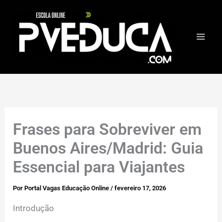
Ir
para
o
conteúdo
Frases para Sobreviver em
Buenos Aires/Madrid: Guia
Essencial para Viajantes
Por
Portal Vagas Educação Online
/
fevereiro 17, 2026
Introdução